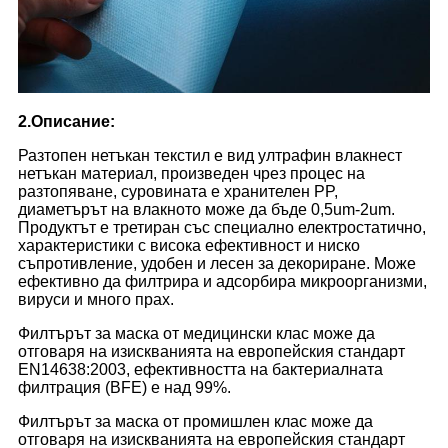
2.Описание:
Разтопен нетъкан текстил е вид ултрафин влакнест
нетъкан материал, произведен чрез процес на
разтопяване, суровината е хранителен PP,
диаметърът на влакното може да бъде 0,5um-2um.
Продуктът е третиран със специално електростатично,
характеристики с висока ефективност и ниско
съпротивление, удобен и лесен за декориране. Може
ефективно да филтрира и адсорбира микроорганизми,
вируси и много прах.
Филтърът за маска от медицински клас може да
отговаря на изискванията на европейския стандарт
EN14638:2003, ефективността на бактериалната
филтрация (BFE) е над 99%.
Филтърът за маска от промишлен клас може да
отговаря на изискванията на европейския стандарт