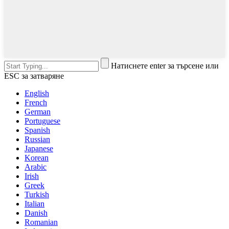
Натиснете enter за търсене или
ESC за затваряне
English
French
German
Portuguese
Spanish
Russian
Japanese
Korean
Arabic
Irish
Greek
Turkish
Italian
Danish
Romanian