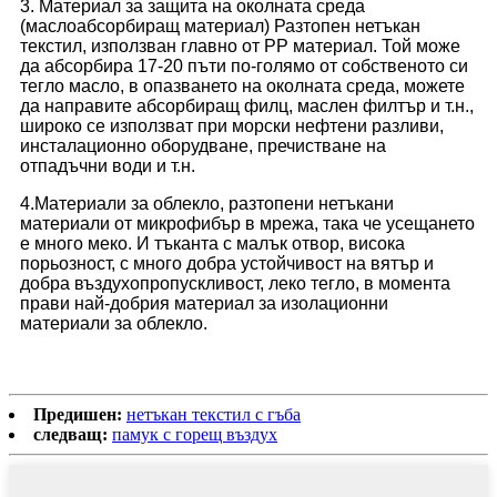
3. Материал за защита на околната среда
(маслоабсорбиращ материал) Разтопен нетъкан
текстил, използван главно от PP материал. Той може
да абсорбира 17-20 пъти по-голямо от собственото си
тегло масло, в опазването на околната среда, можете
да направите абсорбиращ филц, маслен филтър и т.н.,
широко се използват при морски нефтени разливи,
инсталационно оборудване, пречистване на
отпадъчни води и т.н.
4.Материали за облекло, разтопени нетъкани
материали от микрофибър в мрежа, така че усещането
е много меко. И тъканта с малък отвор, висока
порьозност, с много добра устойчивост на вятър и
добра въздухопропускливост, леко тегло, в момента
прави най-добрия материал за изолационни
материали за облекло.
Предишен:
нетъкан текстил с гъба
следващ:
памук с горещ въздух