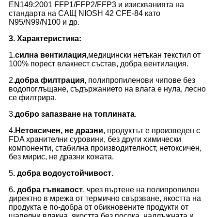
EN149:2001 FFP1/FFP2/FFP3 и изискванията на
стандарта на САЩ NIOSH 42 CFE-84 като
N95/N99/N100 и др.
3. Характеристика:
1.
силна вентилация,
медицински нетъкан текстил от
100% порест влакнест състав, добра вентилация.
2.
добра филтрация
, полипропиленови чипове без
водопоглъщане, съдържанието на влага е нула, лесно
се филтрира.
3.
добро запазване на топлината
.
4.
Нетоксичен, не дразни
, продуктът е произведен с
FDA хранителни суровини, без други химически
компоненти, стабилна производителност, нетоксичен,
без мирис, не дразни кожата.
5
. добра водоустойчивост
.
6
. добра гъвкавост
, чрез въртене на полипропилен
директно в мрежа от термично свързване, якостта на
продукта е по-добра от обикновените продукти от
щапелни влакна, якостта без посока, надлъжната и