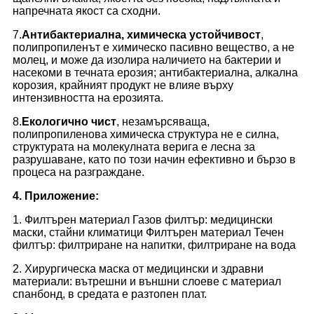
напречната якост са сходни.
7.
Антибактериална, химическа устойчивост
,
полипропиленът е химическо пасивно вещество, а не
молец, и може да изолира наличието на бактерии и
насекоми в течната ерозия; антибактериална, алкална
корозия, крайният продукт не влияе върху
интензивността на ерозията.
8.
Екологично чист
, незамърсяваща,
полипропиленова химическа структура не е силна,
структурата на молекулната верига е лесна за
разрушаване, като по този начин ефективно и бързо в
процеса на разграждане.
4. Приложение:
1. Филтърен материал Газов филтър: медицински
маски, стайни климатици Филтърен материал Течен
филтър: филтриране на напитки, филтриране на вода
2. Хирургическа маска от медицински и здравни
материали: вътрешни и външни слоеве с материал
спанбонд, в средата е разтопен плат.