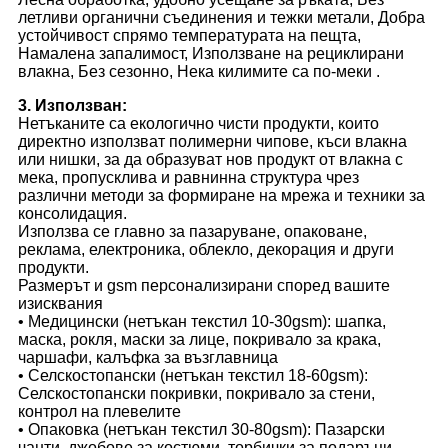
летливи органични съединения и тежки метали, Добра
устойчивост спрямо температурата на пещта,
Намалена запалимост, Използване на рециклирани
влакна, Без сезонно, Нека килимите са по-меки .
3. Използван:
Нетъканите са екологично чисти продукти, които
директно използват полимерни чипове, къси влакна
или нишки, за да образуват нов продукт от влакна с
мека, пропусклива и равнинна структура чрез
различни методи за формиране на мрежа и техники за
консолидация.
Използва се главно за пазаруване, опаковане,
реклама, електроника, облекло, декорация и други
продукти.
Размерът и gsm персонализирани според вашите
изисквания
• Медицински (нетъкан текстил 10-30gsm): шапка,
маска, рокля, маски за лице, покривало за крака,
чаршафи, калъфка за възглавница
• Селскостопански (нетъкан текстил 18-60gsm):
Селскостопански покривки, покривало за стени,
контрол на плевелите
• Опаковка (нетъкан текстил 30-80gsm): Пазарски
чанти, джобове за костюми, торбички за подаръци,