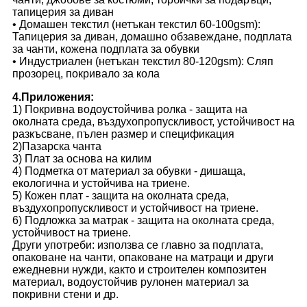
тапицерия за диван
• Домашен текстил (нетъкан текстил 60-100gsm):
Тапицерия за диван, домашно обзавеждане, подплата
за чанти, кожена подплата за обувки
• Индустриален (нетъкан текстил 80-120gsm): Сляп
прозорец, покривало за кола
4.Приложения:
1) Покривна водоустойчива ролка - защита на
околната среда, въздухопропускливост, устойчивост на
разкъсване, пълен размер и спецификация
2)Пазарска чанта
3) Плат за основа на килим
4) Подметка от материал за обувки - дишаща,
екологична и устойчива на триене.
5) Кожен плат - защита на околната среда,
въздухопропускливост и устойчивост на триене.
6) Подложка за матрак - защита на околната среда,
устойчивост на триене.
Други употреби: използва се главно за подплата,
опаковане на чанти, опаковане на матраци и други
ежедневни нужди, както и строителен композитен
материал, водоустойчив рулонен материал за
покривни стени и др.