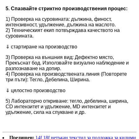
5. Спазвайте стриктно производствения процес:
1) Проверка на суровината: дължина, финост,
интензивност, удължение, дължина на маслото.
2) Техническият екип потвърждава качеството на
суровината.
⇓ стартиране на производство
3) Проверка на външния вид: Дефектно място,
Прекъснат бод. Използвайте визуално наблюдение и
разпознаване на допир.
4) Проверка на производствената линия (Повторете
три пъти): Тегло, Дебелина, Ширина.
⇓ цялостно производство
5) Лабораторно откриване: тегло, дебелина, ширина,
CD интензитет и удължение, MD интензитет и
удължение, сила на спукване и др.
Предишен:
14f 18f нетъкан текстил за подложка за килими