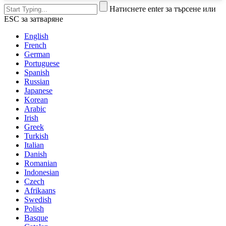
Натиснете enter за търсене или
ESC за затваряне
English
French
German
Portuguese
Spanish
Russian
Japanese
Korean
Arabic
Irish
Greek
Turkish
Italian
Danish
Romanian
Indonesian
Czech
Afrikaans
Swedish
Polish
Basque