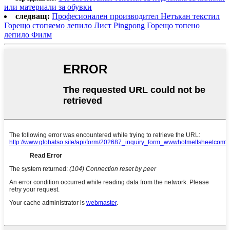
или материали за обувки
следващ:
Професионален производител Нетъкан текстил
Горещо стопяемо лепило Лист Pingpong Горещо топено
лепило Филм