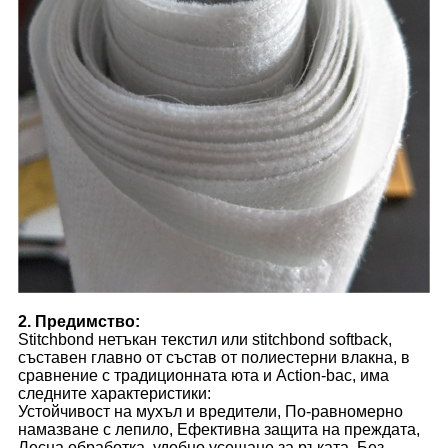
2. Предимство:
Stitchbond нетъкан текстил или stitchbond softback,
съставен главно от състав от полиестерни влакна, в
сравнение с традиционната юта и Action-bac, има
следните характеристики:
Устойчивост на мухъл и вредители, По-равномерно
намазване с лепило, Ефективна защита на преждата,
Лесна обработка, удобно усещане за ръката, Без