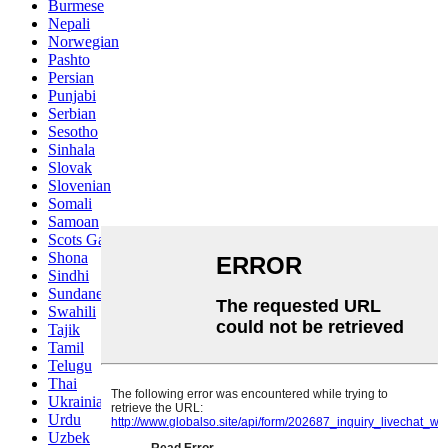
Burmese
Nepali
Norwegian
Pashto
Persian
Punjabi
Serbian
Sesotho
Sinhala
Slovak
Slovenian
Somali
Samoan
Scots Gaelic
Shona
Sindhi
Sundanese
Swahili
Tajik
Tamil
Telugu
Thai
Ukrainian
Urdu
Uzbek