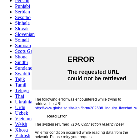
Persian
Punjabi
Serbian
Sesotho
Sinhala
Slovak
Slovenian
Somali
Samoan
Scots Gaelic
Shona
Sindhi
Sundanese
Swahili
Tajik
Tamil
Telugu
Thai
Ukrainian
Urdu
Uzbek
Vietnamese
Welsh
Xhosa
Yiddish