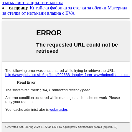
тънък лист за пръсти и контра
следващ:
Китайска фабрика за стелка за обувки Материал
за стелка от нетъкани влакна с EVA