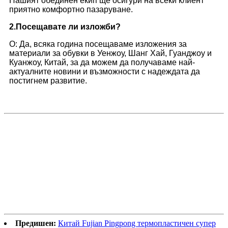
Нашият обединен екип ще осигури на всеки клиент
приятно комфортно пазаруване.
2.
Посещавате ли изложби?
О: Да, всяка година посещаваме изложения за
материали за обувки в Уенжоу, Шанг Хай, Гуанджоу и
Куанжоу, Китай, за да можем да получаваме най-
актуалните новини и възможности с надеждата да
постигнем развитие.
Предишен:
Китай Fujian Pingpong термопластичен супер