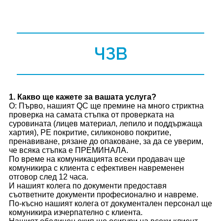
ЧЗВ
1
. Какво ще кажете за вашата услуга?
О: Първо, нашият QC ще премине на много стриктна
проверка на самата стъпка от проверката на
суровината (лицев материал, лепило и поддържаща
хартия), PE покритие, силиконово покритие,
пренавиване, рязане до опаковане, за да се уверим,
че всяка стъпка е ПРЕМИНАЛА.
По време на комуникацията всеки продавач ще
комуникира с клиента с ефективен навременен
отговор след 12 часа.
И нашият колега по документи предоставя
съответните документи професионално и навреме.
По-късно нашият колега от документален персонал ще
комуникира изчерпателно с клиента.