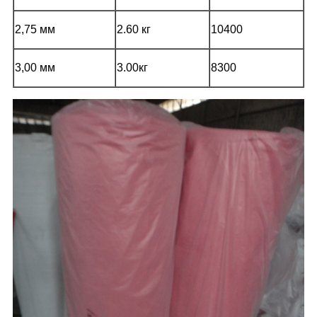
2,75 мм
2.60 кг
10400
3,00 мм
3.00кг
8300