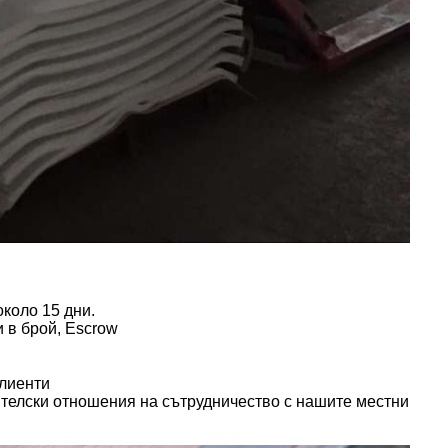
около 15 дни.
 в брой, Escrow
клиенти
ятелски отношения на сътрудничество с нашите местни