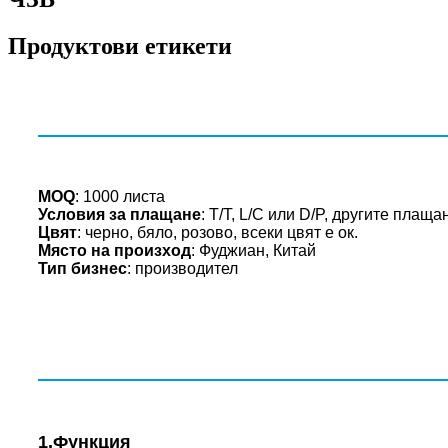
Продуктови етикети
MOQ
: 1000 листа
Условия за плащане
: T/T, L/C или D/P, другите плащ
Цвят
: черно, бяло, розово, всеки цвят е ок.
Място на произход
: Фуджиан, Китай
Тип бизнес
: производител
1.Функция