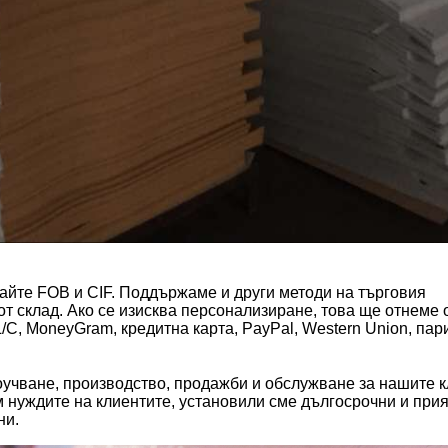
айте FOB и CIF. Поддържаме и други методи на търговия
от склад. Ако се изисква персонализиране, това ще отнеме 
C, MoneyGram, кредитна карта, PayPal, Western Union, пари
роучване, производство, продажби и обслужване за нашите 
м нуждите на клиентите, установили сме дългосрочни и при
ни.