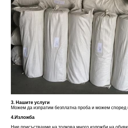
3. Нашите услуги
Можем да изпратим безплатна проба и можем според к
4.Изложба
Ние присъствахме на толкова много изложби на обувк