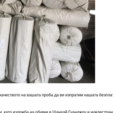
ачеството на вашата проба да ви изпратим нашата безплат
и, като изложба на обувки в Шанхай Гуанджоу и чуждестран