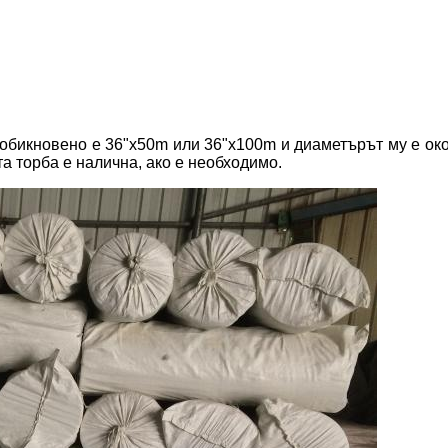
обикновено е 36"x50m или 36"x100m и диаметърът му е око
а торба е налична, ако е необходимо.